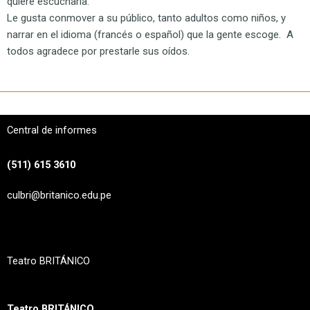
quiere escucharla.
Le gusta conmover a su público, tanto adultos como niños, y
narrar en el idioma (francés o español) que la gente escoge. A
todos agradece por prestarle sus oídos.
Central de informes
(511) 615 3610
culbri@britanico.edu.pe
F
I
a
n
c
s
Teatro BRITÁNICO
e
t
b
a
Teatro BRITÁNICO