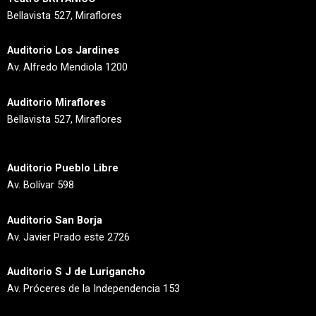
o
g
Bellavista 527, Miraflores
o
r
k
a
Auditorio Los Jardines
m
Av. Alfredo Mendiola 1200
Auditorio Miraflores
Bellavista 527, Miraflores
Auditorio Pueblo Libre
Av. Bolívar 598
Auditorio San Borja
Av. Javier Prado este 2726
Auditorio S J de Lurigancho
Av. Próceres de la Independencia 153