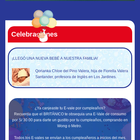
Celebraciones
¡LLEGÓ UNA NUEVA BEBÉ A NUESTRA FAMILIA!
Qorianka Chloe del Pino Valera, hija de Fiorella Valera
Santander, profesora de Inglés en Los Jardines.
¿Ya canjeaste tu E-vale por cumpleaños?
Recuerda que el BRITÁNICO te obsequia una E-Vale de consumo
por S/ 30.00 para darte un gustito por tu cumpleaños, comprando en
Wong o Metro.
Todos los E-vales se envían a los cumpleañeros a inicios del mes.