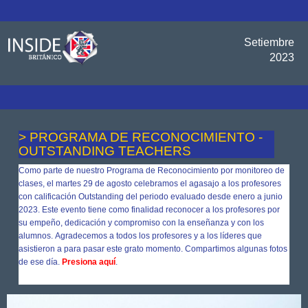
Setiembre
2023
> PROGRAMA DE RECONOCIMIENTO -
OUTSTANDING TEACHERS
Como parte de nuestro Programa de Reconocimiento por monitoreo de
clases, el martes 29 de agosto celebramos el agasajo a los profesores
con calificación Outstanding del periodo evaluado desde enero a junio
2023. Este evento tiene como finalidad reconocer a los profesores por
su empeño, dedicación y compromiso con la enseñanza y con los
alumnos. Agradecemos a todos los profesores y a los líderes que
asistieron a para pasar este grato momento. Compartimos algunas fotos
de ese día.
Presiona aquí
.