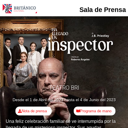
Sala de Prensa
T
E
A
T
R
O
B
R
I
T
Á
N
I
C
O
Desde el 1 de Abril del 2023 hasta el 4 de Junio del 2023
Nota de prensa
Programa de mano
Una feliz celebración familiar se ve interrumpida por la
llegada de un misterioso inspector. Sus agudas