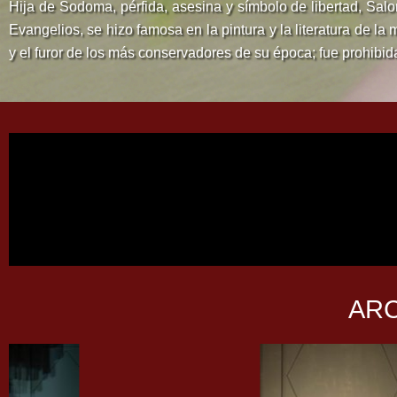
Hija de Sodoma, pérfida, asesina y símbolo de libertad, Salo
Evangelios, se hizo famosa en la pintura y la literatura de la
y el furor de los más conservadores de su época; fue prohibi
AR