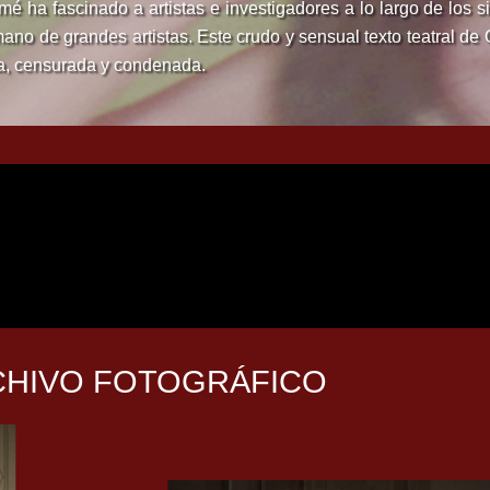
mé ha fascinado a artistas e investigadores a lo largo de los
 mano de grandes artistas. Este crudo y sensual texto teatral d
da, censurada y condenada.
CHIVO FOTOGRÁFICO