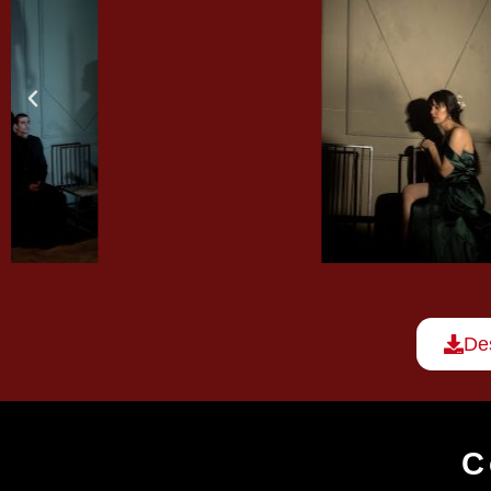
Des
C