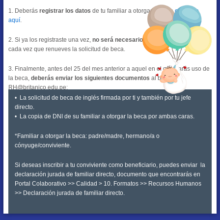
1. Deberás
registrar los datos
de tu familiar a otorgar la beca
entrando
aquí
.
2. Si ya los registraste una vez,
no será necesario que lo vuelvas
a hacer
cada vez que renueves la solicitud de beca.
3. Finalmente, antes del 25 del mes anterior a aquel en el que harás uso de
la beca,
deberás enviar los siguientes documentos
al buzón de
RH@britanico.edu.pe:
• La solicitud de beca de inglés firmada por ti y también por tu jefe
directo.
• La copia de DNI de su familiar a otorgar la beca por ambas caras.
*Familiar a otorgar la beca: padre/madre, hermano/a o
cónyuge/conviviente.
Si deseas inscribir a tu conviviente como beneficiario, puedes enviar la
declaración jurada de familiar directo, documento que encontrarás en
Portal Colaborativo >> Calidad > 10. Formatos >> Recursos Humanos
>> Declaración jurada de familiar directo.