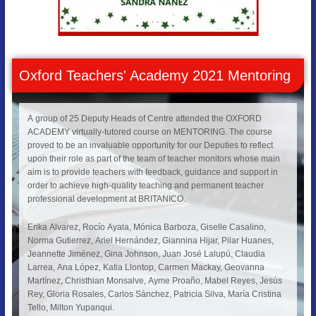
Oxford Teachers' Academy 2021 Mentoring
A group of 25 Deputy Heads of Centre attended the OXFORD
ACADEMY virtually-tutored course on MENTORING. The course
proved to be an invaluable opportunity for our Deputies to reflect
upon their role as part of the team of teacher monitors whose main
aim is to provide teachers with feedback, guidance and support in
order to achieve high-quality teaching and permanent teacher
professional development at BRITANICO.
Erika Alvarez, Rocío Ayala, Mónica Barboza, Giselle Casalino,
Norma Gutierrez, Ariel Hernández, Giannina Hijar, Pilar Huanes,
Jeannette Jiménez, Gina Johnson, Juan José Lalupú, Claudia
Larrea, Ana López, Katia Llontop, Carmen Mackay, Geovanna
Martínez, Christhian Monsalve, Ayme Proaño, Mabel Reyes, Jesús
Rey, Gloria Rosales, Carlos Sánchez, Patricia Silva, María Cristina
Tello, Milton Yupanqui.