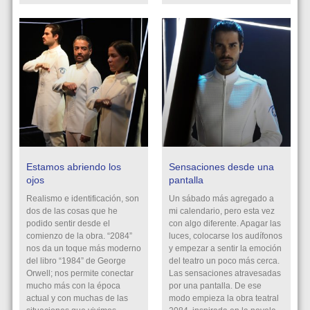
Estamos abriendo los
Sensaciones desde una
ojos
pantalla
Realismo e identificación, son
Un sábado más agregado a
dos de las cosas que he
mi calendario, pero esta vez
podido sentir desde el
con algo diferente. Apagar las
comienzo de la obra. “2084”
luces, colocarse los audífonos
nos da un toque más moderno
y empezar a sentir la emoción
del libro “1984” de George
del teatro un poco más cerca.
Orwell; nos permite conectar
Las sensaciones atravesadas
mucho más con la época
por una pantalla. De ese
actual y con muchas de las
modo empieza la obra teatral