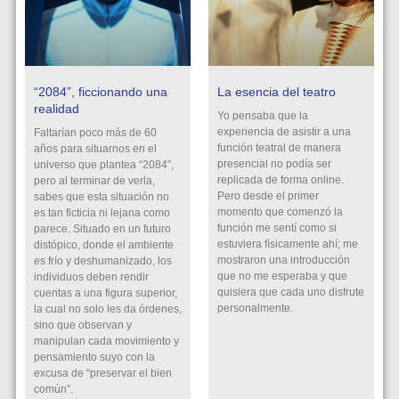
“2084”, ficcionando una
La esencia del teatro
realidad
Yo pensaba que la
experiencia de asistir a una
Faltarían poco más de 60
función teatral de manera
años para situarnos en el
presencial no podía ser
universo que plantea “2084”,
replicada de forma online.
pero al terminar de verla,
Pero desde el primer
sabes que esta situación no
momento que comenzó la
es tan ficticia ni lejana como
función me sentí como si
parece. Situado en un futuro
estuviera físicamente ahí; me
distópico, donde el ambiente
mostraron una introducción
es frío y deshumanizado, los
que no me esperaba y que
individuos deben rendir
quisiera que cada uno disfrute
cuentas a una figura superior,
personalmente.
la cual no solo les da órdenes,
sino que observan y
manipulan cada movimiento y
pensamiento suyo con la
excusa de “preservar el bien
común”.