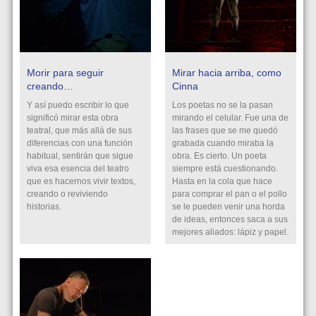
Morir para seguir
Mirar hacia arriba, como
creando…
Cinna
Y así puedo escribir lo que
Los poetas no se la pasan
significó mirar esta obra
mirando el celular. Fue una de
teatral, que más allá de sus
las frases que se me quedó
diferencias con una función
grabada cuando miraba la
habitual, sentirán que sigue
obra. Es cierto. Un poeta
viva esa esencia del teatro
siempre está cuestionando.
que es hacernos vivir textos,
Hasta en la cola que hace
creando o reviviendo
para comprar el pan o el pollo
historias.
se le pueden venir una horda
de ideas, entonces saca a sus
mejores aliados: lápiz y papel.