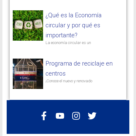
¿Qué es la Economía
circular y por qué es
importante?
La economía circular es un
Programa de reciclaje en
centros
​¡Conoce el nuevo y renovado
F
Y
I
T
a
o
n
w
c
u
s
i
e
t
t
t